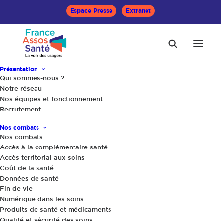
Espace Presse
Extranet
Présentation
Qui sommes-nous ?
Accueil
Le Mag Santé
Vers un hôpital plus vert
Notre réseau
Nos équipes et fonctionnement
Recrutement
Nos combats
Nos combats
Accès à la complémentaire santé
Accès territorial aux soins
Coût de la santé
Données de santé
Fin de vie
Numérique dans les soins
Produits de santé et médicaments
Qualité et sécurité des soins