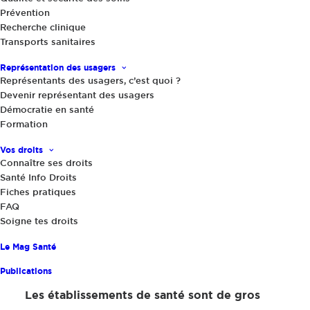
Prévention
Actualités
,
Le Mag Santé
|
24 avril 2025
Recherche clinique
Vers un hôpital plus vert
Transports sanitaires
Représentation des usagers
Représentants des usagers, c’est quoi ?
Devenir représentant des usagers
Démocratie en santé
Formation
Vos droits
Connaître ses droits
Santé Info Droits
Partager
Fiches pratiques
FAQ
Soigne tes droits
Le Mag Santé
Publications
Les établissements de santé sont de gros