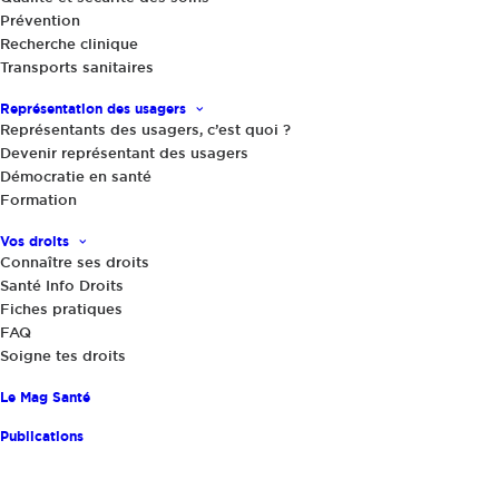
Prévention
Recherche clinique
Actualités
,
Le Mag Santé
|
30 avril 2025
Transports sanitaires
Jeunes et addictions : les liaisons
dangereuses
Représentation des usagers
Représentants des usagers, c’est quoi ?
Devenir représentant des usagers
Démocratie en santé
Formation
Vos droits
Connaître ses droits
Santé Info Droits
Fiches pratiques
FAQ
Partager
Soigne tes droits
Le Mag Santé
Publications