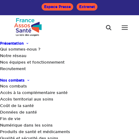
Espace Presse
Extranet
Présentation
Qui sommes-nous ?
Accueil
Le Mag Santé
Notre réseau
Jeunes et addictions : les liaisons dangereuses
Nos équipes et fonctionnement
Recrutement
Nos combats
Nos combats
Accès à la complémentaire santé
Accès territorial aux soins
Coût de la santé
Données de santé
Fin de vie
Numérique dans les soins
Produits de santé et médicaments
Qualité et sécurité des soins