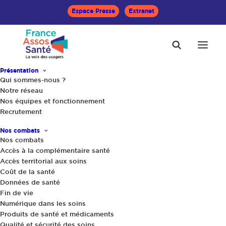
Espace Presse
Extranet
Présentation
Qui sommes-nous ?
Notre réseau
Nos équipes et fonctionnement
Recrutement
Accueil
Actualités
100% Santé : Une réforme plutôt positive pour les secteurs
Nos combats
de l’audio et du dentaire, mais sans impact en optique
Nos combats
Accès à la complémentaire santé
Accès territorial aux soins
Coût de la santé
Données de santé
Fin de vie
Numérique dans les soins
Produits de santé et médicaments
Qualité et sécurité des soins