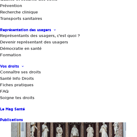
Prévention
19 novembre 2025
|
Recherche clinique
Transports sanitaires
Des avancées…et de vives inquiétudes
avant l’examen au Sénat
Représentation des usagers
Représentants des usagers, c’est quoi ?
Partager
Devenir représentant des usagers
Démocratie en santé
Formation
Vos droits
Connaître ses droits
Santé Info Droits
Fiches pratiques
FAQ
Soigne tes droits
Le Mag Santé
Publications