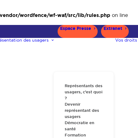
ndor/wordfence/wf-waf/src/lib/rules.php
on line
Espace Presse
Extranet
ésentation des usagers
Vos droits
Représentants des
usagers, c’est quoi
?
Devenir
représentant des
usagers
Démocratie en
santé
Formation