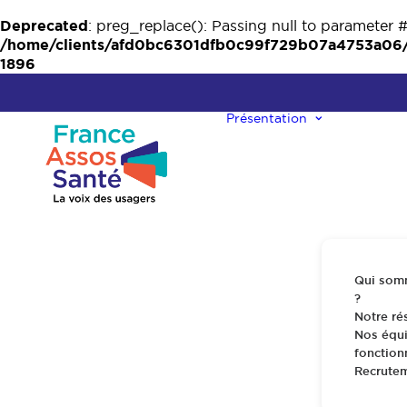
Deprecated
: preg_replace(): Passing null to parameter #
/home/clients/afd0bc6301dfb0c99f729b07a4753a06/w
1896
Présentation
Qui som
?
Notre ré
Nos équi
fonctio
Recrute