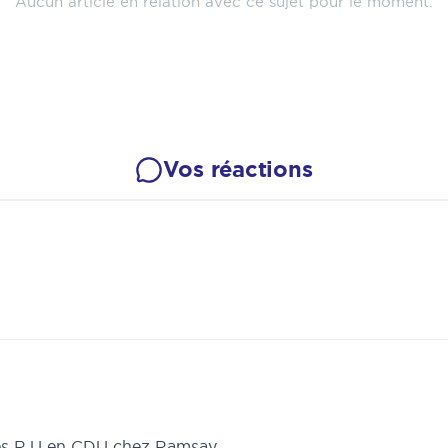
Aucun article en relation avec ce sujet pour le moment.
Vos réactions
les R.U en CDU chez Ramsay.