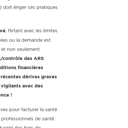
) doit ériger ces pratiques
ivé
, flirtant avec les limites
années ou la demande est
on et non seulement
s/contrôle des ARS
ditions financières
es récentes dérives graves
 vigilants avec des
ence !
ves pour facturer la santé
professionnels de santé :
urant des frais de