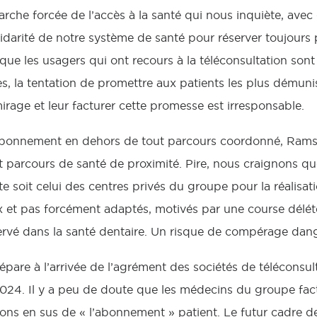
che forcée de l’accès à la santé qui nous inquiète, avec 
idarité de notre système de santé pour réserver toujours p
que les usagers qui ont recours à la téléconsultation sont
res, la tentation de promettre aux patients les plus démun
irage et leur facturer cette promesse est irresponsable.
abonnement en dehors de tout parcours coordonné, Ramsa
 parcours de santé de proximité. Pire, nous craignons qu
ite soit celui des centres privés du groupe pour la réalisa
 et pas forcément adaptés, motivés par une course délétè
servé dans la santé dentaire. Un risque de compérage dan
épare à l’arrivée de l’agrément des sociétés de téléconsul
024. Il y a peu de doute que les médecins du groupe fac
ions en sus de « l’abonnement » patient. Le futur cadre d