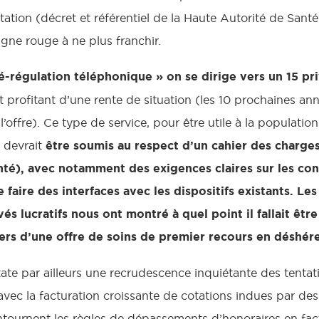
ation (décret et référentiel de la Haute Autorité de Santé
gne rouge à ne plus franchir.
é-régulation téléphonique » on se dirige vers un 15
pr
 et profitant d’une rente de situation (les 10 prochaines 
’offre). Ce type de service, pour être utile à la populati
être soumis au respect d’un cahier des charge
, devrait
té), avec notamment des exigences claires sur les con
e faire des interfaces avec les dispositifs existants. L
és lucratifs nous ont montré à quel point il fallait être
ers d’une offre de soins de premier recours en déshér
te par ailleurs une recrudescence inquiétante des tentati
ec la facturation croissante de cotations indues par des 
tournent les règles de dépassements d’honoraires en fact