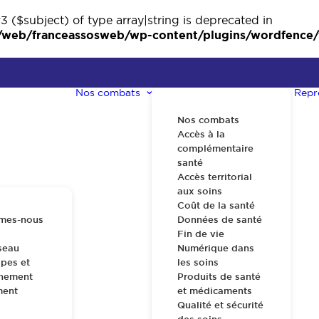
3 ($subject) of type array|string is deprecated in
eb/franceassosweb/wp-content/plugins/wordfence/ve
Nos combats
Repr
Nos combats
Accès à la
complémentaire
santé
Accès territorial
aux soins
Coût de la santé
mes-nous
Données de santé
Fin de vie
seau
Numérique dans
pes et
les soins
nnement
Produits de santé
ment
et médicaments
Qualité et sécurité