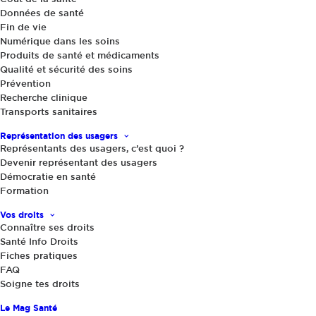
Données de santé
Fin de vie
Numérique dans les soins
Produits de santé et médicaments
Qualité et sécurité des soins
5 juillet 2024
|
Prévention
Recherche clinique
Alcool : les jeunes en première ligne
Transports sanitaires
C’est l’organisation Mondiale de la santé (OMS)
Représentation des usagers
Représentants des usagers, c’est quoi ?
qui l’écrit dans son rapport publié fin juin sur la
Devenir représentant des usagers
consommation d’alcool dans le monde, la santé
Démocratie en santé
Formation
et le traitement des troubles liés à l’usage de
substances.
Vos droits
Connaître ses droits
Santé Info Droits
Partager
Fiches pratiques
FAQ
Soigne tes droits
Le Mag Santé