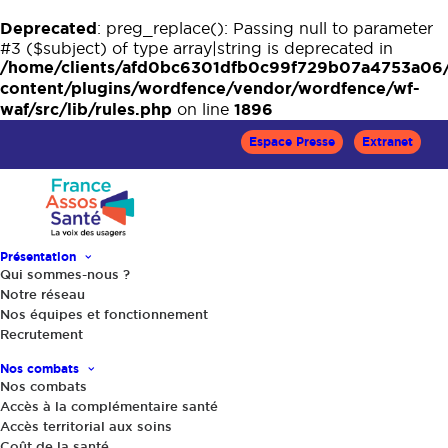
Deprecated
: preg_replace(): Passing null to parameter
#3 ($subject) of type array|string is deprecated in
/home/clients/afd0bc6301dfb0c99f729b07a4753a06
content/plugins/wordfence/vendor/wordfence/wf-
waf/src/lib/rules.php
1896
on line
Espace Presse
Extranet
Présentation
Qui sommes-nous ?
Notre réseau
Nos équipes et fonctionnement
Recrutement
Accueil
Actualités
Alcool : les jeunes en première ligne
Nos combats
Nos combats
Accès à la complémentaire santé
Accès territorial aux soins
Coût de la santé