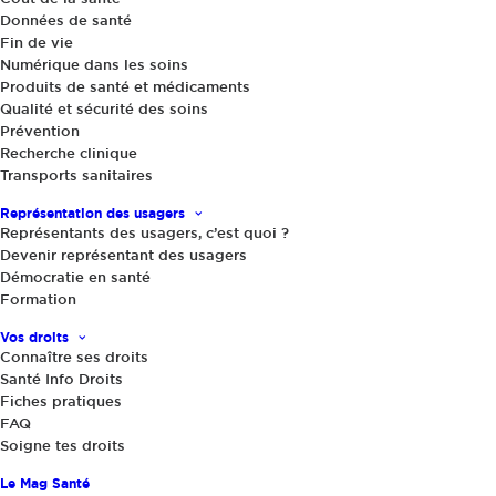
Données de santé
Fin de vie
Numérique dans les soins
Produits de santé et médicaments
Qualité et sécurité des soins
Prévention
Recherche clinique
Transports sanitaires
2 août 2021
|
Représentation des usagers
Maladies neurodégénératives : le
Représentants des usagers, c’est quoi ?
Fonds national pour la démocratie
Devenir représentant des usagers
Démocratie en santé
sanitaire (FNDS) lance un appel à
Formation
projets auprès des associations de
patients
Vos droits
Connaître ses droits
Santé Info Droits
Le Fonds National pour la Démocratie Sanitaire
Fiches pratiques
(FNDS) de la Caisse nationale de l’assurance
FAQ
Soigne tes droits
maladie (CNAM) participe au financement
d’actions menées par des associations
Le Mag Santé