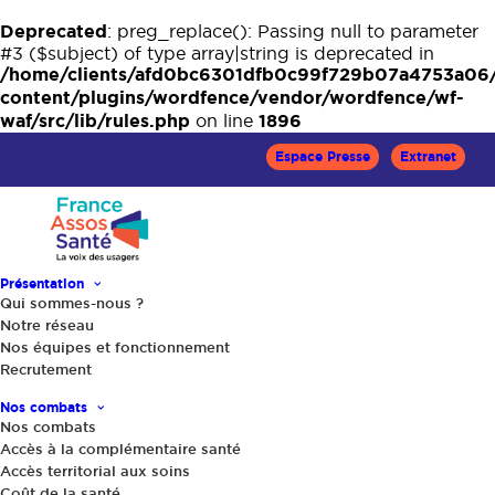
Deprecated
: preg_replace(): Passing null to parameter
#3 ($subject) of type array|string is deprecated in
/home/clients/afd0bc6301dfb0c99f729b07a4753a06
content/plugins/wordfence/vendor/wordfence/wf-
waf/src/lib/rules.php
1896
on line
Espace Presse
Extranet
Présentation
Qui sommes-nous ?
Notre réseau
Nos équipes et fonctionnement
Recrutement
Accueil
Actualités
Maladies neurodégénératives : le Fonds national pour la
Nos combats
démocratie sanitaire (FNDS) lance un appel à projets auprès
Nos combats
des associations de patients
Accès à la complémentaire santé
Accès territorial aux soins
Coût de la santé