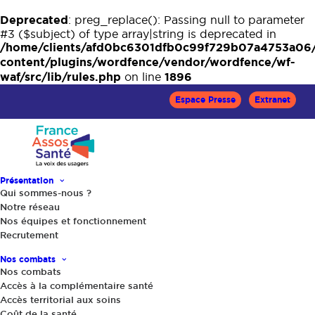
Deprecated
: preg_replace(): Passing null to parameter
#3 ($subject) of type array|string is deprecated in
/home/clients/afd0bc6301dfb0c99f729b07a4753a06
content/plugins/wordfence/vendor/wordfence/wf-
waf/src/lib/rules.php
1896
on line
Espace Presse
Extranet
Présentation
Qui sommes-nous ?
Notre réseau
Nos équipes et fonctionnement
Recrutement
Accueil
Actualités
COVID-19 et essais cliniques : usagers, patients, malades, ce
Nos combats
qu’il faut savoir
Nos combats
Accès à la complémentaire santé
Accès territorial aux soins
Coût de la santé