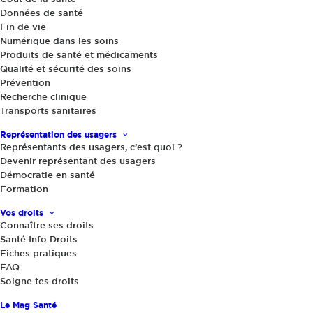
Données de santé
Fin de vie
Numérique dans les soins
Produits de santé et médicaments
Qualité et sécurité des soins
Prévention
Recherche clinique
16 avril 2020
|
Transports sanitaires
COVID-19 et essais cliniques : usagers,
Représentation des usagers
patients, malades, ce qu’il faut savoir
Représentants des usagers, c’est quoi ?
Devenir représentant des usagers
Démocratie en santé
Le nombre d’essais cliniques en cours
Formation
aujourd’hui visant à évaluer de possibles
Vos droits
traitements contre la COVID-19 est sans
Connaître ses droits
précédent. Il est à la fois essentiel et compliqué
Santé Info Droits
Fiches pratiques
de s’orienter dans la masse d’informations qui
FAQ
nous submerge, sur ce sujet comme sur
Soigne tes droits
d’autres.
Le Mag Santé