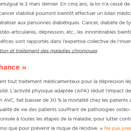
mulgué le 2 mars dernier. En cinq ans, la loi n’a cessé de s
cancer stabilisé pourront bientôt effectuer un bilan médic
néraliser aux personnes diabétiques. Cancer, diabète de t
stéo-articulaires, dépression, etc., les innombrables bienfa
fices sont rapportés dans l’expertise collective de l’Inser
tion et traitement des maladies chroniques
.
chance »
avant tout traitement médicamenteux pour la dépression lé
sité. L’activité physique adaptée (APA) réduit l’impact de
AVC, fait baisser de 30 % la mortalité chez les patients 
alité de vie des patients souffrant de pathologies ostéo-a
conisée à toutes les étapes de la maladie, pour lutter contr
ainsi que pour prévenir le risque de récidive.
«
Ne pas presc