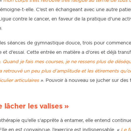
«
mon corps s’est retrouvé très fatigué au terme de tous c
 témoigne-t-elle. C’est en échangeant avec une autre patie
Ligue contre le cancer, en faveur de la pratique d’une ac
.
ié des séances de gymnastique douce, trois pour commencer,
 et d’essai. Cette entrée en matière a d’ores et déjà tran
. Quand je fais mes courses, je ne ressens plus de déséq
etrouvé un peu plus d’amplitude et les étirements qu’on
culier articulaires
»
. Pouvoir à nouveau se jucher sur des t
 lâcher les valises »
thérapie qu’elle s’apprête à entamer, elle entend continu
le en est convaincue, l’exercice est indispensable.
«
Le f