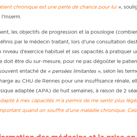
tient chronique est une perte de chance pour lui
»
, souli
 l’Inserm.
, les objectifs de progression et la posologie (combie
définis par le médecin traitant, lors d’une consultation des
 niveau d’exercice habituel et ses capacités à pratiquer u
e doit être du sur-mesure, pour ne pas dégoûter le patien
n souvent entaché de
« pensées limitantes »
, selon les ter
harge au CHU de Rennes pour une insuffisance rénale, elle
sique adaptée (APA) de huit semaines, à raison de 2 sé
pté à mes capacités m’a permis de me sentir plus légè
important quand on souffre d’une maladie chronique.
Cela