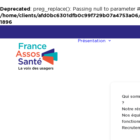
Deprecated
: preg_replace(): Passing null to parameter #
/home/clients/afd0bc6301dfb0c99f729b07a4753a06/w
1896
Présentation
Qui som
?
Notre ré
Nos équi
fonctio
Recrute