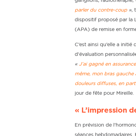
ganglions, radiothérapie,
parler du contre-coup
»
,
dispositif proposé par la 
(APA) de remise en forme
C’est ainsi qu’elle a init
d’évaluation personnalisée
«
J’ai gagné en assurance
même, mon bras gauche a r
douleurs diffuses, en parti
jour de fête pour Mireille.
« L’impression de
En prévision de l’hormono
séances hebdomadaires. El