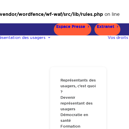
ndor/wordfence/wf-waf/src/lib/rules.php
on line
Espace Presse
Extranet
ésentation des usagers
Vos droits
Représentants des
usagers, c’est quoi
?
Devenir
représentant des
usagers
Démocratie en
santé
Formation