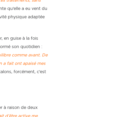
es traitements, sans
nte qu’elle a eu vent du
tivité physique adaptée
 en guise à la fois
sformé son quotidien :
uilibre comme avant. De
 a fait ont apaisé mes
alons, forcément, c’est
er à raison de deux
ait d’être active me