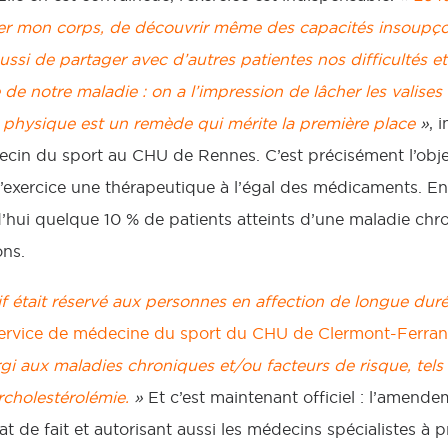
r mon corps, de découvrir même des capacités insoupçon
aussi de partager avec d’autres patientes nos difficultés 
 de notre maladie : on a l’impression de lâcher les valises
é physique est un remède qui mérite la première place
»
, 
ecin du sport au CHU de Rennes. C’est précisément l’objet 
l’exercice une thérapeutique à l’égal des médicaments. Ent
d’hui quelque 10 % de patients atteints d’une maladie ch
ons.
tif était réservé aux personnes en affection de longue du
service de médecine du sport du CHU de Clermont-Ferra
gi aux maladies chroniques et/ou facteurs de risque, tels
rcholestérolémie.
»
Et c’est maintenant officiel : l’amende
at de fait et autorisant aussi les médecins spécialistes à p