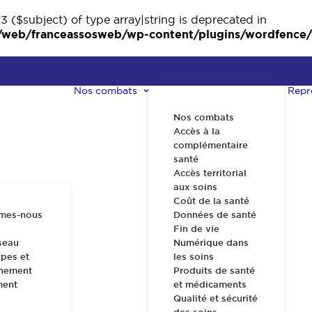
3 ($subject) of type array|string is deprecated in
eb/franceassosweb/wp-content/plugins/wordfence/ve
Nos combats
Repr
Nos combats
Accès à la
complémentaire
santé
Accès territorial
aux soins
Coût de la santé
mes-nous
Données de santé
Fin de vie
seau
Numérique dans
pes et
les soins
nnement
Produits de santé
ment
et médicaments
Qualité et sécurité