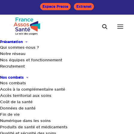
Espace Presse
Extranet
Présentation
Qui sommes-nous ?
Notre réseau
Nos équipes et fonctionnement
Recrutement
Accueil
Actualités
Pour mieux connaître les représentants des usagers,
Nos combats
donnons-leur la parole : entretien croisé avec deux d’entre eux
Nos combats
Accès à la complémentaire santé
Accès territorial aux soins
Coût de la santé
Données de santé
Fin de vie
Numérique dans les soins
Produits de santé et médicaments
Qualité et sécurité des soins