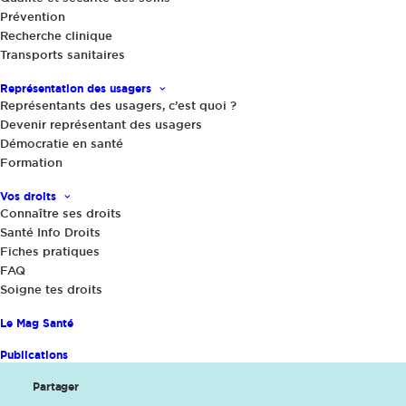
Prévention
11 janvier 2024
|
Recherche clinique
Transports sanitaires
Pour mieux connaître les représentants
des usagers, donnons-leur la parole :
Représentation des usagers
entretien croisé avec deux d’entre eux
Représentants des usagers, c’est quoi ?
Devenir représentant des usagers
Démocratie en santé
Depuis le 8 janvier, France Assos Santé met en
Formation
avant les représentants des usagers, via une
nouvelle campagne de communication, qui
Vos droits
Connaître ses droits
s’affiche jusqu’au 12 janvier dans la presse
Santé Info Droits
quotidienne régionale et jusqu’au 15 janvier
Fiches pratiques
FAQ
dans les stations de métro et de RER de
Soigne tes droits
Paris/Ile de France. Objectif : mieux faire
connaître au grand public celles et ceux que
Le Mag Santé
l’on surnomme aussi les RU.
Publications
Partager