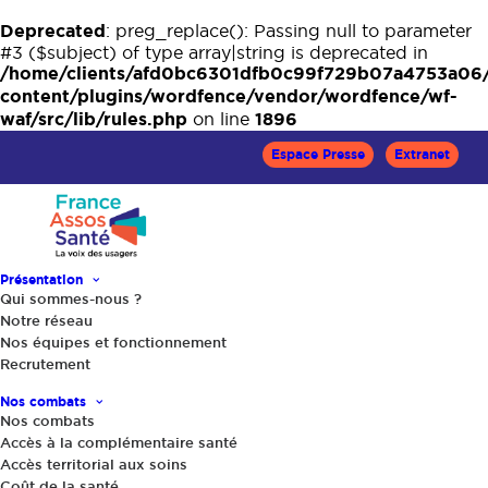
Deprecated
: preg_replace(): Passing null to parameter
#3 ($subject) of type array|string is deprecated in
/home/clients/afd0bc6301dfb0c99f729b07a4753a06
content/plugins/wordfence/vendor/wordfence/wf-
waf/src/lib/rules.php
1896
on line
Espace Presse
Extranet
Présentation
Qui sommes-nous ?
Notre réseau
Nos équipes et fonctionnement
Recrutement
Accueil
Actualités
Soigne tes droits
« Soigne tes droits » reprend du service : une édition 2026
Nos combats
tout feu, tout flamme !
Nos combats
Accès à la complémentaire santé
Accès territorial aux soins
Coût de la santé