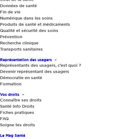
Données de santé
Fin de vie
Numérique dans les soins
Produits de santé et médicaments
Qualité et sécurité des soins
Prévention
Recherche clinique
30 mars 2026
|
Transports sanitaires
« Soigne tes droits » reprend du
Représentation des usagers
service : une édition 2026 tout feu,
Représentants des usagers, c’est quoi ?
Devenir représentant des usagers
tout flamme !
Démocratie en santé
Formation
Partager
Vos droits
Connaître ses droits
Santé Info Droits
Fiches pratiques
FAQ
Soigne tes droits
Le Mag Santé