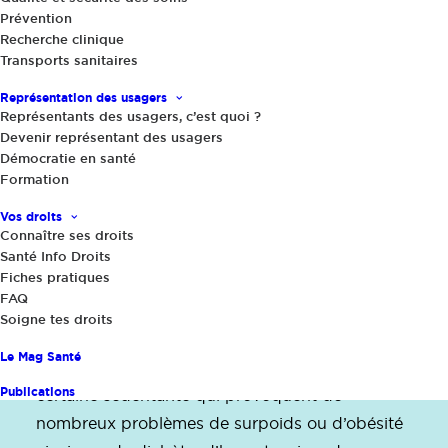
30 août 2023
|
Prévention
Recherche clinique
Tour de France de la santé insulaire :
Transports sanitaires
La Réunion
Représentation des usagers
Nous voici donc cette semaine à La Réunion,
Représentants des usagers, c’est quoi ?
Devenir représentant des usagers
où nous avons fait le point avec Marie-Laure
Démocratie en santé
Veyrat, coordinatrice régionale de la délégation
Formation
de France Assos Santé sur place. Si l’offre
Vos droits
médicale est plutôt satisfaisante, elle est
Connaître ses droits
difficilement accessible pour certains habitants
Santé Info Droits
Fiches pratiques
de zones reculées de l’île. L’un des principaux
FAQ
enjeux de santé aujourd’hui est de lutter contre
Soigne tes droits
les maladies chroniques dues principalement à
Le Mag Santé
de mauvais comportements alimentaires et une
Publications
certaine sédentarité qui provoquent de
nombreux problèmes de surpoids ou d’obésité