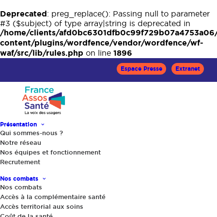
Deprecated
: preg_replace(): Passing null to parameter
#3 ($subject) of type array|string is deprecated in
/home/clients/afd0bc6301dfb0c99f729b07a4753a06
content/plugins/wordfence/vendor/wordfence/wf-
waf/src/lib/rules.php
1896
on line
Espace Presse
Extranet
Présentation
Qui sommes-nous ?
Notre réseau
Nos équipes et fonctionnement
Recrutement
Accueil
Actualités
Baromètre 2024 des données de santé : renforcer
Nos combats
l’information des citoyens
Nos combats
Accès à la complémentaire santé
Accès territorial aux soins
Coût de la santé