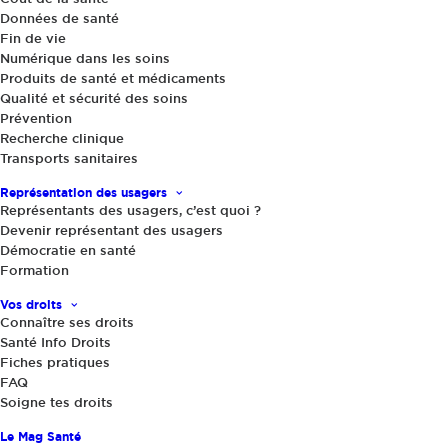
Données de santé
Fin de vie
Numérique dans les soins
Produits de santé et médicaments
Qualité et sécurité des soins
Prévention
Recherche clinique
15 novembre 2024
|
Transports sanitaires
Baromètre 2024 des données de santé
Représentation des usagers
: renforcer l’information des citoyens
Représentants des usagers, c’est quoi ?
Devenir représentant des usagers
Démocratie en santé
Coup de projecteur sur le 2e baromètre de
Formation
connaissance des données de santé réalisé par
Vos droits
le Health Data Hub, avec la participation de
Connaître ses droits
l’association, de la CNIL, de la DREES
Santé Info Droits
Fiches pratiques
(direction de la Recherche, des Études, de
FAQ
l’Évaluation et des Statistiques ), de la DNS
Soigne tes droits
(délégation au numérique en santé) et de
Le Mag Santé