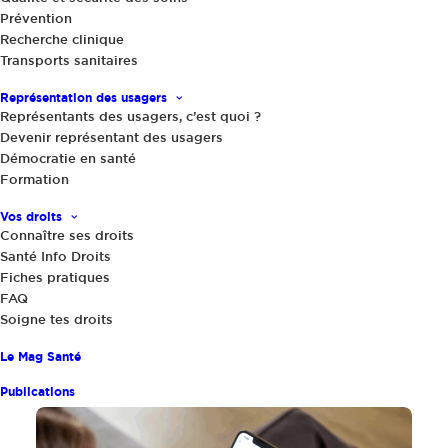
Prévention
18 juin 2026
|
Recherche clinique
Transports sanitaires
L’IA en santé : un flyer et une FAQ
pour donner aux usagers des repères
Représentation des usagers
fiables
Représentants des usagers, c’est quoi ?
Devenir représentant des usagers
Partager
Démocratie en santé
Formation
Vos droits
Connaître ses droits
Santé Info Droits
Fiches pratiques
FAQ
Soigne tes droits
Le Mag Santé
Publications