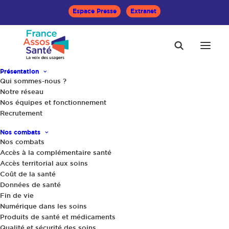
Espace Presse
Extranet
Présentation
Qui sommes-nous ?
Notre réseau
Nos équipes et fonctionnement
Recrutement
Accueil
Actualités
L’IA en santé : un flyer et une FAQ pour donner aux usagers
Nos combats
des repères fiables
Nos combats
Accès à la complémentaire santé
Accès territorial aux soins
Coût de la santé
Données de santé
Fin de vie
Numérique dans les soins
Produits de santé et médicaments
Qualité et sécurité des soins