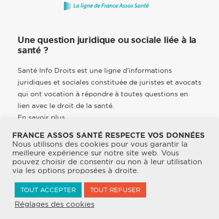
Une question juridique ou sociale liée à la
santé ?
Santé Info Droits est une ligne d’informations
juridiques et sociales constituée de juristes et avocats
qui ont vocation à répondre à toutes questions en
lien avec le droit de la santé.
En savoir plus
FRANCE ASSOS SANTÉ RESPECTE VOS DONNÉES
Nous utilisons des cookies pour vous garantir la
meilleure expérience sur notre site web. Vous
pouvez choisir de consentir ou non à leur utilisation
© 2026 France Assos Santé. | Tous droits réservés.
via les options proposées à droite.
Mentions légales
TOUT ACCEPTER
TOUT REFUSER
Politique de confidentialité & CGU
Réglages des cookies
Charte de bonne conduite