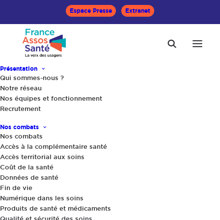
Espace Presse
Extranet
Présentation
Qui sommes-nous ?
Notre réseau
Nos équipes et fonctionnement
Recrutement
Accueil
Actualités
« L’idéal serait d’aller vers l’obligation pour le Nutri-Score et
Nos combats
d’autres mesures du programme », Mathilde Touvier,
Nos combats
présidente du Programme National Nutrition Santé (PNNS) 5
Accès à la complémentaire santé
Accès territorial aux soins
Coût de la santé
Données de santé
Fin de vie
Numérique dans les soins
Produits de santé et médicaments
Qualité et sécurité des soins