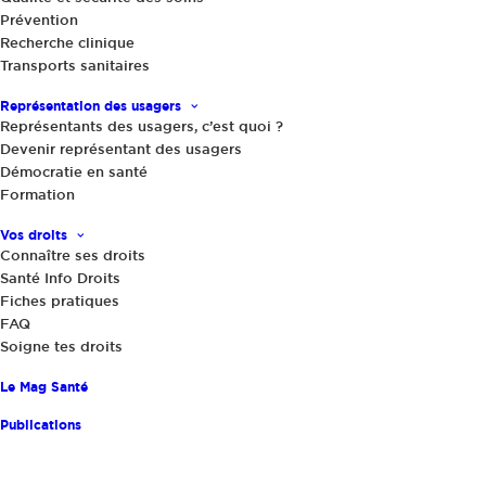
Prévention
Recherche clinique
6 juillet 2026
|
Transports sanitaires
« L’idéal serait d’aller vers l’obligation
Représentation des usagers
pour le Nutri-Score et d’autres
Représentants des usagers, c’est quoi ?
mesures du programme », Mathilde
Devenir représentant des usagers
Touvier, présidente du Programme
Démocratie en santé
Formation
National Nutrition Santé (PNNS) 5
Vos droits
Partager
Connaître ses droits
Santé Info Droits
Fiches pratiques
FAQ
Soigne tes droits
Le Mag Santé
Publications